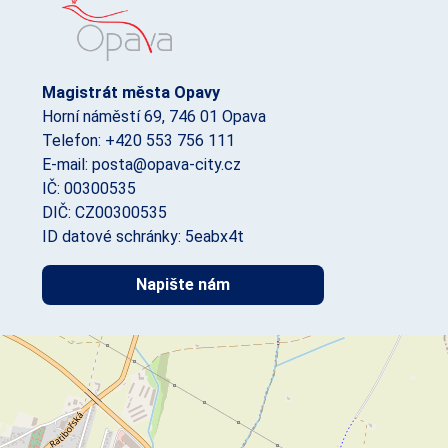
Magistrát města Opavy
Horní náměstí 69, 746 01 Opava
Telefon: +420 553 756 111
E-mail: posta@opava-city.cz
IČ: 00300535
DIČ: CZ00300535
ID datové schránky: 5eabx4t
Napište nám