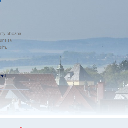
ity občana
entita
sím,
ení