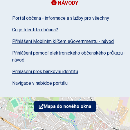
NÁVODY
Portál občana - informace a služby pro všechny
Co je Identita občana?
Přihlášení Mobilním klíčem eGovernmentu - návod
Přihlášení pomocí elektronického občanského průkazu -
návod
Přihlášení přes bankovní identitu
Navigace v nabídce portálu
Mapa do nového okna