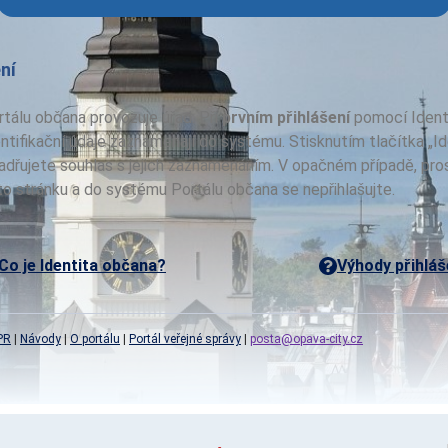
ní
tálu občana provozuje úřad. Při
prvním přihlášení
pomocí Ident
ntifikační údaje zaznamenají do systému. Stisknutím tlačítka „Id
adřujete souhlas s jejich zaznamenáním. V opačném případě, pro
o stránku a do systému Portálu občana se nepřihlašujte.
Co je Identita občana?
Výhody přihláš
PR
|
Návody
|
O portálu
|
Portál veřejné správy
|
posta@opava-city.cz