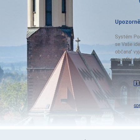
Upozorně
Systém Por
se Vaše ide
občana" vyj
opusťte tut
GD