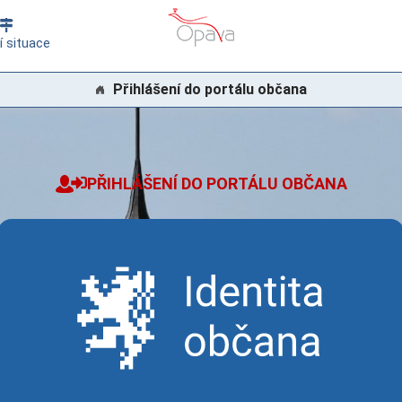
í situace
Přihlášení do portálu občana
PŘIHLÁŠENÍ DO PORTÁLU OBČANA
Přihlásit se pomocí Identita občana