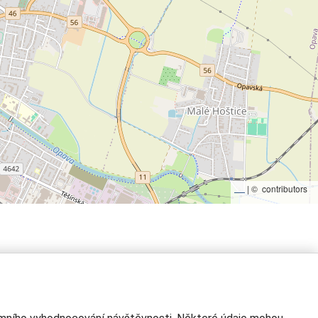
|
©
contributors