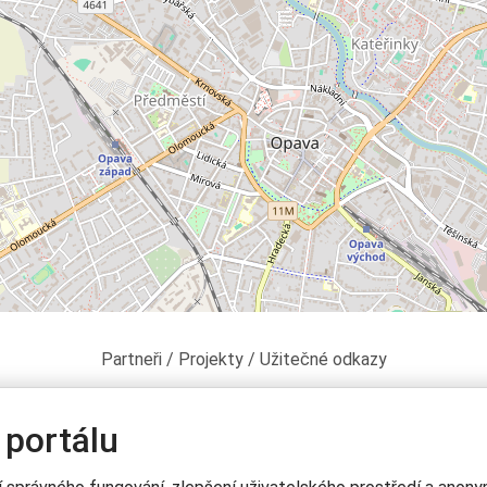
Partneři / Projekty / Užitečné odkazy
 portálu
Platební brána GPwebpay