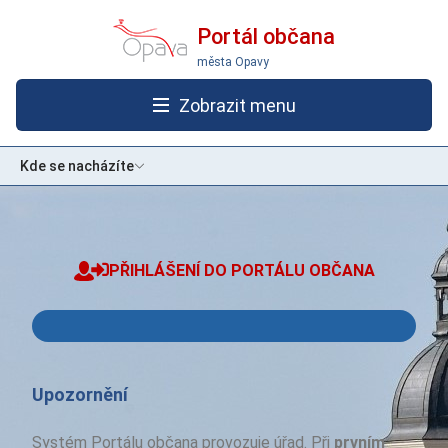
Portál občana
města Opavy
Zobrazit menu
Kde se nacházíte
PŘIHLÁŠENÍ DO PORTÁLU OBČANA
Přihlásit se pomocí Identita občana
Upozornění
Systém Portálu občana provozuje úřad. Při
prvním