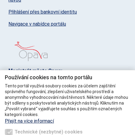
Přihlášení přes bankovní identitu
Navigace v nabídce portálu
Magistrát města Opavy
Používání cookies na tomto portálu
Horní náměstí 69, 746 01 Opava
Telefon: +420 553 756 111
Tento portál využívá soubory cookies za účelem zajištění
správného fungování, zlepšení uživatelského prostředí a
E-mail: posta@opava-city.cz
anonymního vyhodnocování návštěvnosti. Některé údaje mohou
IČ: 00300535
být sdíleny s poskytovateli analytických nástrojů. Kliknutím na
DIČ: CZ00300535
„Povolit vybrané“ vyjadřujete souhlas s použitím označených
ID datové schránky: 5eabx4t
kategorií cookies.
Přejít na více informací
Napište nám
Technické (nezbytné) cookies