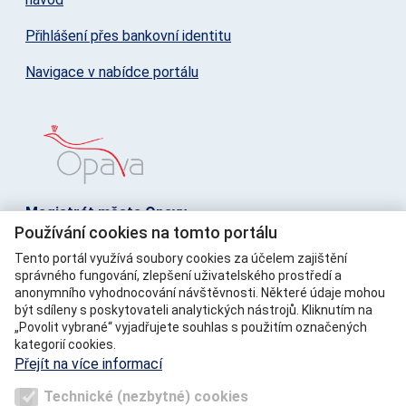
Přihlášení přes bankovní identitu
Navigace v nabídce portálu
Magistrát města Opavy
Používání cookies na tomto portálu
Horní náměstí 69, 746 01 Opava
Telefon: +420 553 756 111
Tento portál využívá soubory cookies za účelem zajištění
správného fungování, zlepšení uživatelského prostředí a
E-mail: posta@opava-city.cz
anonymního vyhodnocování návštěvnosti. Některé údaje mohou
IČ: 00300535
být sdíleny s poskytovateli analytických nástrojů. Kliknutím na
DIČ: CZ00300535
„Povolit vybrané“ vyjadřujete souhlas s použitím označených
ID datové schránky: 5eabx4t
kategorií cookies.
Přejít na více informací
Napište nám
Technické (nezbytné) cookies