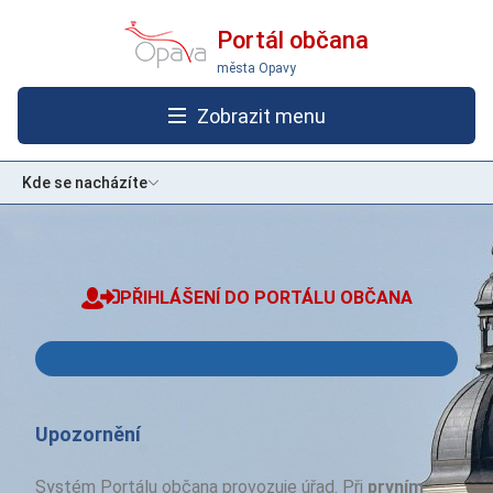
Portál občana
města Opavy
Zobrazit menu
Kde se nacházíte
PŘIHLÁŠENÍ DO PORTÁLU OBČANA
Přihlásit se pomocí Identita občana
Upozornění
Systém Portálu občana provozuje úřad. Při
prvním